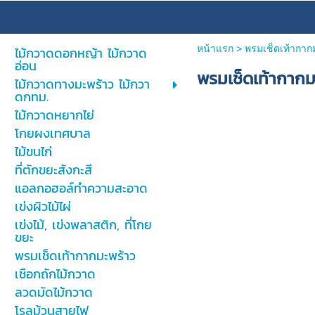
หน้าแรก
>
พรมเช็ดเท้ากาก
ไม้กวาดดอกหญ้า ไม้กวาด
อ่อน
พรมเช็ดเท้ากากม
ไม้กวาดทางมะพร้าว ไม้กวา
ดกทม.
ไม้กวาดหยากไย่
โกยผงเทศบาล
ไม้ขนไก่
ที่ตักขยะสังกะสี
แอลกอฮอล์ทำความสะอาด
เข่งผิวไม้ไผ่
เข่งไม้, เข่งพลาสติก, ที่โกย
ขยะ
พรมเช็ดเท้ากากมะพร้าว
เชือกถักไม้กวาด
ลวดมัดไม้กวาด
โรลม้วนสายไฟ